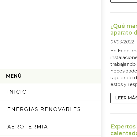
tener que 
ofrecerte e
Burela, pe
podemos dej
¿Qué man
aparato 
01/03/2022
En Ecoclim
instalacio
trabajando 
necesidade
MENÚ
siguiendo do
estos y re
especializa
INICIO
calefacción
LEER MÁ
Trabajamos
ENERGÍAS RENOVABLES
proximidad
perfectamen
trabajos qu
Expertos 
AEROTERMIA
unifamili...
calentad