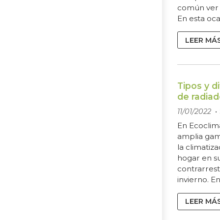
común ver 
En esta oca
bicicletas e
hayas opta
LEER MÁ
transporte
conciencia
medioambie
largas dista
Tipos y d
suelen...
de radia
11/01/2022
En Ecoclim
amplia gam
la climatiz
hogar en s
contrarrest
invierno. E
hay unos e
reyes de to
LEER MÁ
en nuestra