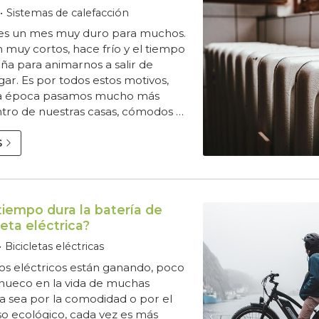
Sistemas de calefacción
o es un mes muy duro para muchos.
n muy cortos, hace frío y el tiempo
a para animarnos a salir de
ar. Es por todos estos motivos,
ta época pasamos mucho más
tro de nuestras casas, cómodos y
anquilidad. Para conseguir estas
s de confort, es fundamental
S
una situación térmica correcta. En
urela somos expertos en la
 de calderas y calentadores para
el máximo confort en tu hoga...
iempo dura la batería de
leta eléctrica?
Bicicletas eléctricas
os eléctricos están ganando, poco
 hueco en la vida de muchas
a sea por la comodidad o por el
 ecológico, cada vez es más