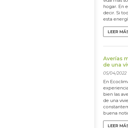
vida más s
hogar. En 
decir. Si t
esta energ
contamos pa
aplicacione
LEER MÁ
es la geote
de una fue
aprovecham
subsuelo. Co
Averías 
de una vi
05/04/2022
En Ecoclim
experienci
bien las av
de una vivi
constante
buena notic
pueden evit
una herrami
LEER MÁ