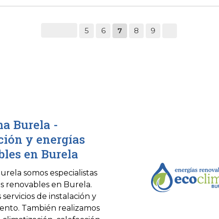
cribirte los diferentes modelos de
e hay en el mercado y a explicarte
 y desventajas que...
5
6
7
8
9
a Burela -
ción y energías
les en Burela
urela somos especialistas
s renovables en Burela.
servicios de instalación y
ento. También realizamos