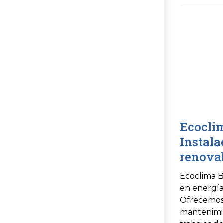
parar a des
radiador qu
las ventajas
Ecoclim
Instala
renovab
Ecoclima B
en energía
Ofrecemos 
mantenimi