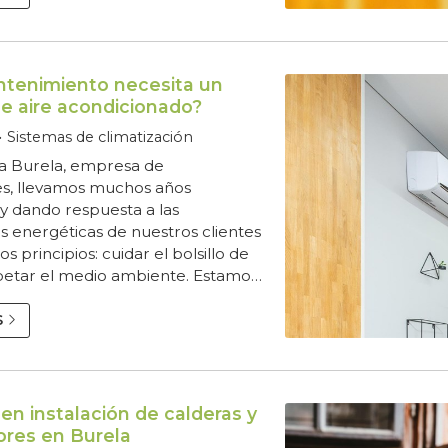
llamarnos Nosotros queremos
l mejor servicio de fontanería en
ro como expertos en la materia no
ar pasar el mejor de lo...
tenimiento necesita un
de aire acondicionado?
Sistemas de climatización
a Burela, empresa de
nes, llevamos muchos años
y dando respuesta a las
s energéticas de nuestros clientes
s principios: cuidar el bolsillo de
spetar el medio ambiente. Estamos
dos en instalar sistemas de
, climatización, fontanería y gas.
S
 en la zona de la Mariña Lucense y
es. Nuestro equipo está
te cualificado para realizar los
e ofertamos, tanto en viviendas
en instalación de calderas y
ores en Burela