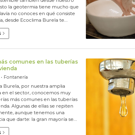
ostenible también desde nuestro
esto la geotermia tiene mucho que
odavía no conoces en qué consiste
ía, desde Ecoclima Burela te
ra qué se utiliza y cuáles son sus
s posibles en nuestra vivienda. Qué
S
rmia y para qué se utiliza Se trata
nte energética basada en el
iento del calor que emana del
n ella...
más comunes en las tuberías
vienda
Fontanería
a Burela, por nuestra amplia
a en el sector, conocemos muy
erías más comunes en las tuberías
enda. Algunas de ellas se repiten
mente, aunque tenemos una
ia que darte: la gran mayoría se
ar gracias a la prevención, que es
enta infalible. Lo mejor es no
S