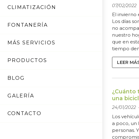
07/02/2022
CLIMATIZACIÓN
El inviern
Los días so
FONTANERÍA
no acompañ
nuestro hog
que en es
MÁS SERVICIOS
tiempo den
en total tr
PRODUCTOS
sensacione
LEER MÁ
contar con 
Ecoclima B
BLOG
instalación
garantizar 
¿Cuánto t
GALERÍA
una bicic
24/01/2022
CONTACTO
Los vehícul
a poco, un
personas. Y
compromiso