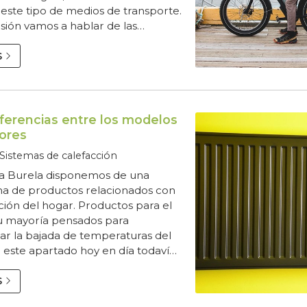
este tipo de medios de transporte.
sión vamos a hablar de las
léctricas. Seas de bici tradicional o
do por una eléctrica, ambos
S
s son una buena forma de
r y comprometerse con el
nte. Para los desplazamientos de
ncias, las bicicletas eléctricas
iferencias entre los modelos
dores
Sistemas de calefacción
a Burela disponemos de una
a de productos relacionados con
ación del hogar. Productos para el
u mayoría pensados para
ar la bajada de temperaturas del
n este apartado hoy en día todavía
lementos que siguen siendo los
da instalación; los radiadores. Hoy
S
 entrada del blog nos vamos a