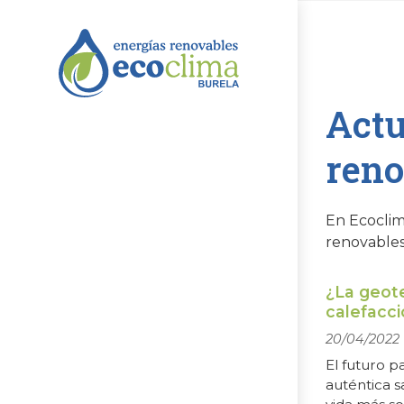
Actu
reno
En Ecoclim
renovables
¿La geot
calefacc
20/04/2022
El futuro p
auténtica 