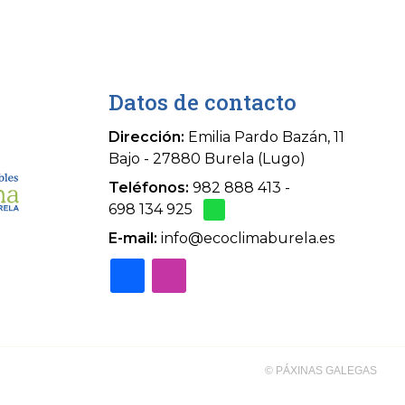
Datos de contacto
Dirección:
Emilia Pardo Bazán, 11
Bajo - 27880 Burela (Lugo)
Teléfonos:
982 888 413
-
698 134 925
E-mail:
info@ecoclimaburela.es
© PÁXINAS GALEGAS