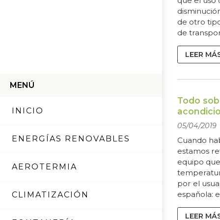
que el uso 
disminució
de otro tip
de transpor
tipo de tr
al cuidado 
LEER MÁ
nuestro pl
de las pers
MENÚ
convierte e
Actualmente
Todo sobr
acondici
INICIO
05/04/2019
ENERGÍAS RENOVABLES
Cuando hab
estamos ref
equipo que
AEROTERMIA
temperatur
por el usua
española: e
CLIMATIZACIÓN
tratamiento
condicione
LEER MÁ