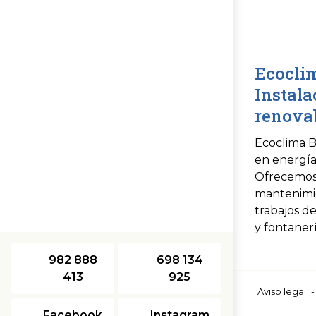
Ecoclim
Instala
renovab
Ecoclima B
en energía
Ofrecemos 
mantenimi
trabajos de
y fontanerí
982 888
698 134
413
925
Aviso legal
Facebook
Instagram