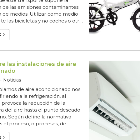
de este transporte supone la
n de las emisiones contaminantes
o de medios. Utilizar como medio
te las bicicletas y no coches o otro
ansporte contaminante contribuye
del aire de nuestra ciudad y de
S
aneta, además de mejorar la salud
onas que las utilizan ya que las
n personas físicamente activas.
 el mundo y l...
e las instalaciones de aire
onado
Noticias
lamos de aire acondicionado nos
iriendo a la refrigeración, al
 provoca la reducción de la
a del aire hasta el punto deseado
rio. Según define la normativa
s el proceso, o procesos, de
 de aire que modifica sus
s para adecuarlas a unas
S