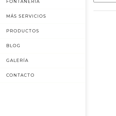
FONTANERÍA
necesidade
un equipo 
estancia s
MÁS SERVICIOS
del bienest
ya que redu
PRODUCTOS
BLOG
GALERÍA
CONTACTO