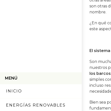
otras área
son otras 
nombre.
¿En qué co
este aspec
El sistema
Son muchas
nuestros p
los barcos
MENÚ
simples co
incluso res
INICIO
necesidade
Bien sea po
ENERGÍAS RENOVABLES
fundamenta