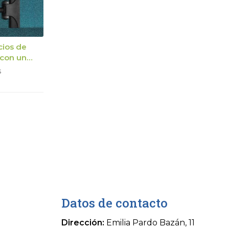
cios de
 con un
a de
s
ión
lizada
Datos de contacto
Dirección:
Emilia Pardo Bazán, 11