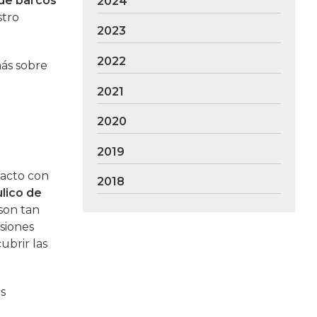
de barcos
2024
stro
2023
2022
más sobre
2021
2020
2019
tacto con
2018
ulico de
 son tan
siones
ubrir las
es
e