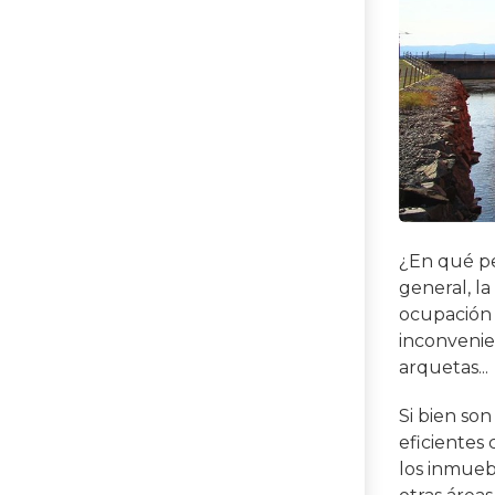
¿En qué p
general, l
ocupación 
inconvenie
arquetas...
Si bien so
eficientes
los inmueb