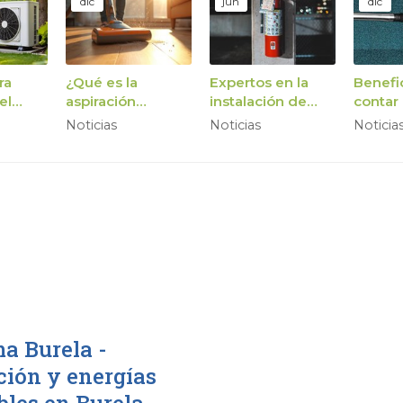
dic
jun
dic
ra
¿Qué es la
Expertos en la
Benefi
el
aspiración
instalación de
contar
to de
centralizada?
sistemas
sistem
Noticias
Noticias
Noticia
de
contraincendios
aspirac
centra
a Burela -
ción y energías