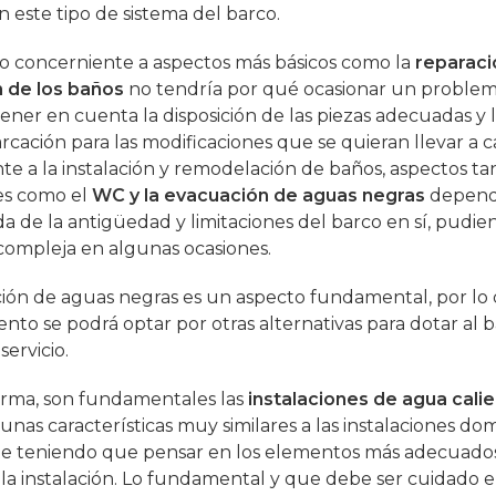
n este tipo de sistema del barco.
 lo concerniente a aspectos más básicos como la
reparaci
 de los baños
no tendría por qué ocasionar un problem
ener en cuenta la disposición de las piezas adecuadas y l
rcación para las modificaciones que se quieran llevar a c
te a la instalación y remodelación de baños, aspectos ta
es como el
WC y la evacuación de aguas negras
depend
a de la antigüedad y limitaciones del barco en sí, pudie
compleja en algunas ocasiones.
ión de aguas negras es un aspecto fundamental, por lo
to se podrá optar por otras alternativas para dotar al 
ervicio.
orma, son fundamentales las
instalaciones de agua cali
nas características muy similares a las instalaciones dom
e teniendo que pensar en los elementos más adecuado
la instalación. Lo fundamental y que debe ser cuidado 