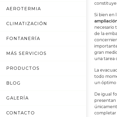
constituye
AEROTERMIA
Si bien en
ampliación
CLIMATIZACIÓN
necesario t
de la emba
FONTANERÍA
concernien
important
gran medid
MÁS SERVICIOS
una tarea 
PRODUCTOS
La evacuac
todo momen
un óptimo s
BLOG
De igual f
GALERÍA
presentan u
únicament
CONTACTO
completar 