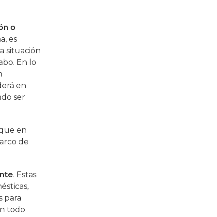
ón o
a, es
a situación
abo. En lo
n
erá en
ndo ser
 que en
barco de
ente
. Estas
ésticas,
s para
en todo