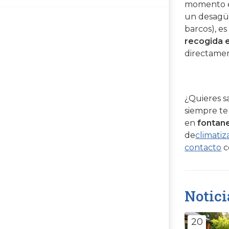
momento e
un desagüe
barcos), es
recogida 
directamen
¿Quieres s
siempre te
en
fontane
de
climatiz
contacto
c
Notici
20