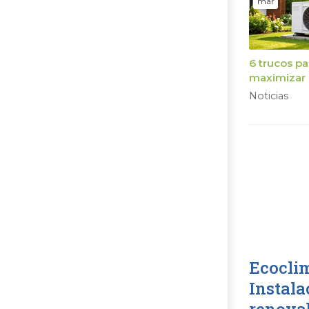
mar
6 trucos pa
maximizar 
rendimien
Noticias
tu bomba 
calor
Ecoclim
Instala