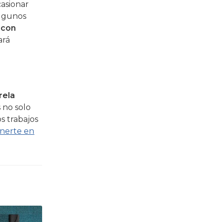
casionar
algunos
 con
ará
rela
 no solo
s trabajos
nerte en