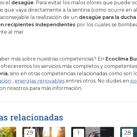
s el
desagüe
. Para evitar los malos olores que puede o
 que vaya directamente a la sentina (como ocurre en 
 aconsejable la realización de un
desagüe para la ducha
en recipientes independientes
por los cuales se bombe
te al mar.
aber más sobre nuestras competencias? En
Ecoclima Bu
 ofreceremos los servicios más completos y competentes
ría
, sino en otras competencias relacionadas como son lo
ación
,
energías renovables
entres otros. No dudes en
po
on nosotros para más información.
as relacionadas
29
1
28