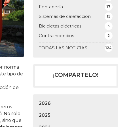
Fontanería
17
Sistemas de calefacción
15
Bicicletas eléctricas
3
Contraincendios
2
TODAS LAS NOTICIAS
124
or norma
ste tipo de
¡COMPÁRTELO!
ucción de
2026
aneros
á. No solo
2025
, sino que