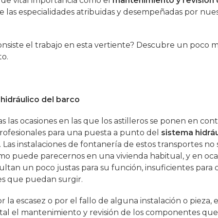
s de vital importancia como el
mantenimiento y revisión
de las especialidades atribuidas y desempeñadas por nue
nsiste el trabajo en esta vertiente? Descubre un poco 
to.
 hidráulico del barco
 las ocasiones en las que los astilleros se ponen en con
rofesionales para una puesta a punto del
sistema hidrá
. Las instalaciones de fontanería de estos transportes no
mo puede parecernos en una vivienda habitual, y en oca
ultan un poco justas para su función, insuficientes para c
s que puedan surgir.
r la escasez o por el fallo de alguna instalación o pieza, 
l el mantenimiento y revisión de los componentes qu