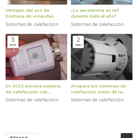
Ventajas del uso de
¿La aerotermia es útil
biomasa en viviendas
durante todo el año?
Sistemas de calefacción
Sistemas de calefacción
3
2
ene
sep
En 2023 estrena sistema
¡Prepara tus sistemas de
de calefacción con
calefacción antes de la
energías renovables
llegada del frío!
Sistemas de calefacción
Sistemas de calefacción