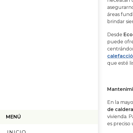
necesitan
asegurarno
áreas fund
brindar sie
Desde
Eco
puede ofr
centrándo
calefacci
que esté li
Mantenimi
En la may
de calder
vivienda. P
MENÚ
es preciso
INICIO