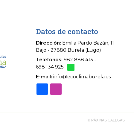
Datos de contacto
Dirección:
Emilia Pardo Bazán, 11
Bajo - 27880 Burela (Lugo)
Teléfonos:
982 888 413
-
698 134 925
E-mail:
info@ecoclimaburela.es
© PÁXINAS GALEGAS