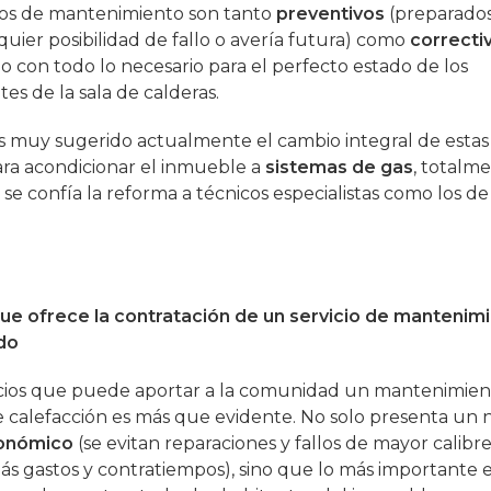
dos de mantenimiento son tanto
preventivos
(preparados
quier posibilidad de fallo o avería futura) como
correcti
 con todo lo necesario para el perfecto estado de los
s de la sala de calderas.
 muy sugerido actualmente el cambio integral de estas 
ara acondicionar el inmueble a
sistemas de gas
, totalm
si se confía la reforma a técnicos especialistas como los d
ue ofrece la contratación de un servicio de mantenim
do
cios que puede aportar a la comunidad un mantenimien
e calefacción es más que evidente. No solo presenta un 
onómico
(se evitan reparaciones y fallos de mayor calibr
s gastos y contratiempos), sino que lo más importante e