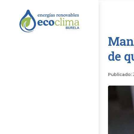
Mant
de q
Publicado: