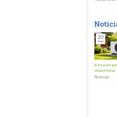
Notici
20
mar
6 trucos pa
maximizar 
rendimien
Noticias
tu bomba 
calor