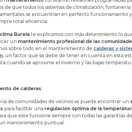
 un
mantenimiento
constante, revisiones programadas p
s de que todos los sistemas de climatización, fontanerí
amentales se encuentran en perfecto funcionamiento y l
mpre total eficiencia.
clima Burela
te explicamos con más detenimiento lo qu
ecer un
mantenimiento profesional de las comunidad
nos sobre todo en el mantenimiento de
calderas y sist
ón
, un factor que se debe de tener en cuenta en esta est
sta cuando se aproxime el invierno y las bajas temperatur
ento de calderas
oría de comunidades de vecinos se puede encontrar un
as
para facilitar una
regulación óptima de la temperatur
ara que este funcione siempre con todas las garantías de 
 un mantenimiento puntual.