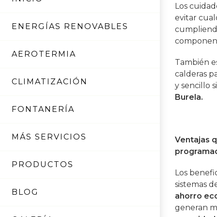
Los cuida
evitar cual
ENERGÍAS RENOVABLES
cumpliendo
componente
AEROTERMIA
También es
calderas p
CLIMATIZACIÓN
y sencillo 
Burela.
FONTANERÍA
MÁS SERVICIOS
Ventajas q
programa
PRODUCTOS
Los benefi
sistemas d
BLOG
ahorro ec
generan má