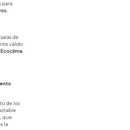
 para
vos
,
salas de
ente válido
e
Ecoclima
iento
to de los
notable
e, que
s la