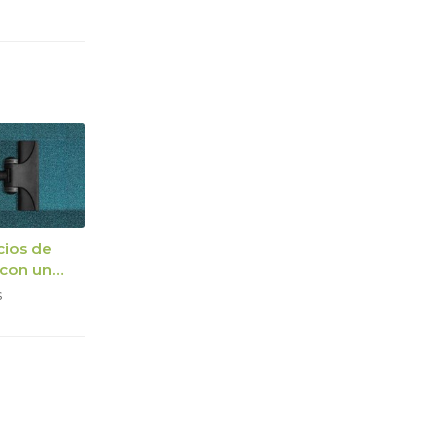
cios de
 con un
a de
s
ión
lizada