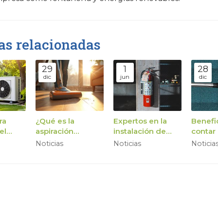
as relacionadas
29
1
28
dic
jun
dic
ra
¿Qué es la
Expertos en la
Benefi
el
aspiración
instalación de
contar
to de
centralizada?
sistemas
sistem
Noticias
Noticias
Noticia
de
contraincendios
aspirac
centra