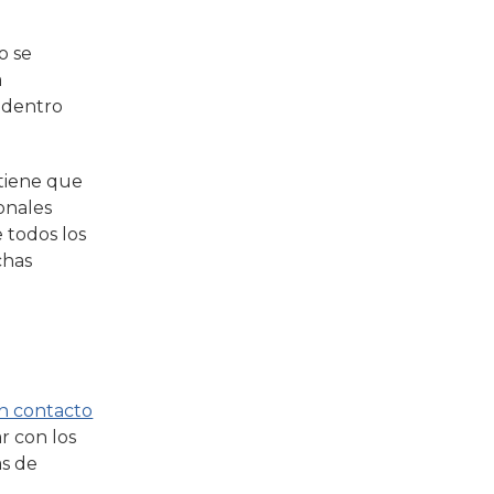
o se
a
s dentro
 tiene que
ionales
 todos los
chas
n contacto
r con los
as de