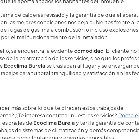
que le aporta a todos los habitantes del inmueble.
stema de calderas revisado y la garantía de que el aparat
en las mejores condiciones nos deja cubiertos frente a l
d de fugas de gas, mala combustión o incluso explosione
o por el mal funcionamiento de la instalación.
ello, se encuentra la evidente
comodidad
. El cliente no
 de la contratación de los servicios, sino que los profes
de
Ecoclima Burela
se trasladan al lugar y se encargan de
trabajos para tu total tranquilidad y satisfacción en las fe
aber más sobre lo que te ofrecen estos trabajos de
nto? ¿Te interesa contratar nuestros servicios?
Ponte e
ofesionales de
Ecoclima Burela
y ten la garantía de conta
abajos de sistemas de climatización y demás competenci
presa como fontanería y energías renovables.