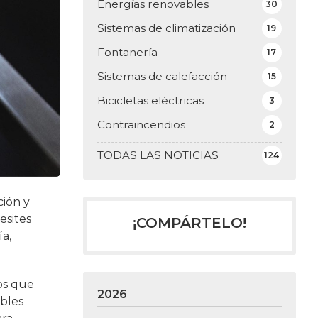
Energías renovables
30
Sistemas de climatización
19
Fontanería
17
Sistemas de calefacción
15
Bicicletas eléctricas
3
Contraincendios
2
TODAS LAS NOTICIAS
124
ión y
esites
¡COMPÁRTELO!
ía,
ios que
2026
ebles