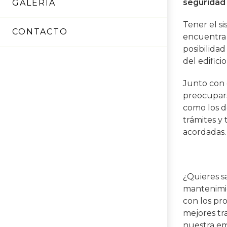
seguridad
GALERÍA
Tener el si
CONTACTO
encuentra 
posibilida
del edifici
Junto con 
preocuparse
como los 
trámites y 
acordadas.
¿Quieres s
mantenimie
con los pr
mejores tr
nuestra em