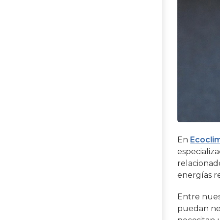
En
Ecocli
especializ
relacionad
energías r
Entre nues
puedan nec