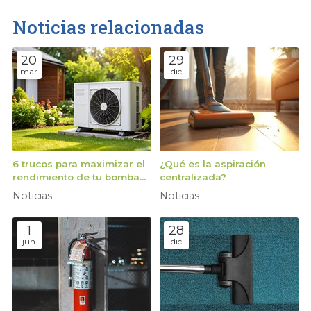
Noticias relacionadas
20
29
mar
dic
6 trucos para maximizar el
¿Qué es la aspiración
rendimiento de tu bomba
centralizada?
de calor
Noticias
Noticias
1
28
jun
dic