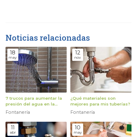
Noticias relacionadas
18
12
may
nov
7 trucos para aumentar la
¿Qué materiales son
presión del agua en la
mejores para mis tuberías?
ducha
Fontanería
Fontanería
11
10
abr
may