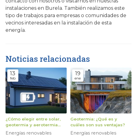
contacto con nosotros o visitarnos en nuestras
instalaciones en Burela. También realizamos este
tipo de trabajos para empresas o comunidades de
vecinos interesadas en la instalación de esta
energía.
Noticias relacionadas
13
19
feb
ene
¿Cómo elegir entre solar,
Geotermia: ¿Qué es y
geotermia y aerotermia
cuáles son sus ventajas?
según las características
Energías renovables
Energías renovables
de tu vivienda?